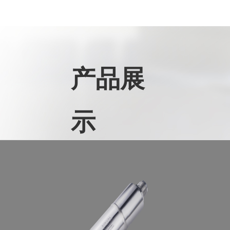
产品展
示