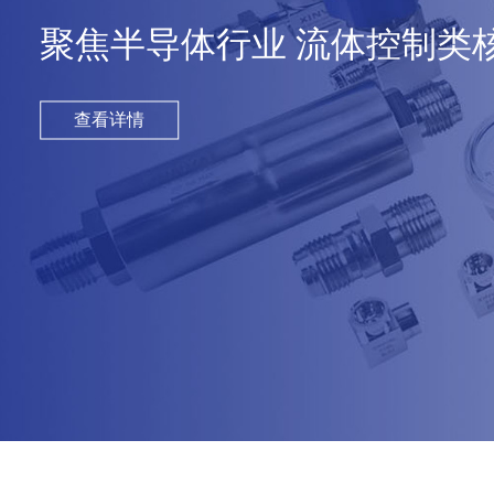
聚焦半导体行业 流体控制类
查看详情
查看详情
查看详情