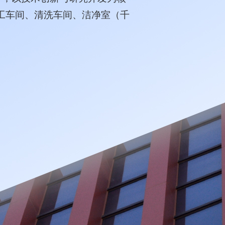
准加工车间、清洗车间、洁净室（千