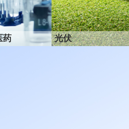
医药
光伏