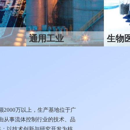
通用工业
生物
额2000万以上，生产基地位于广
队由从事流体控制行业的技术、品
年；以技术创新与研究开发为核