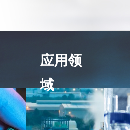
应用领
域