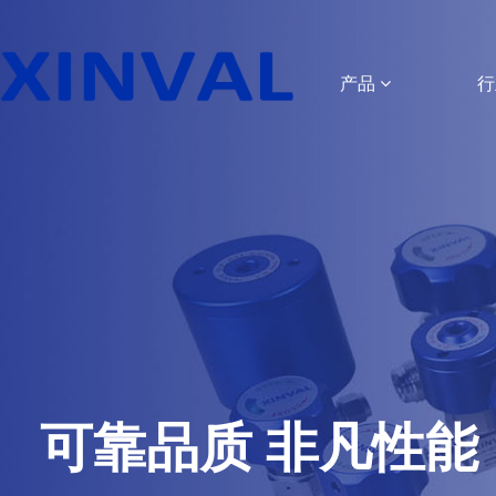
产品
可靠品质 非凡性能